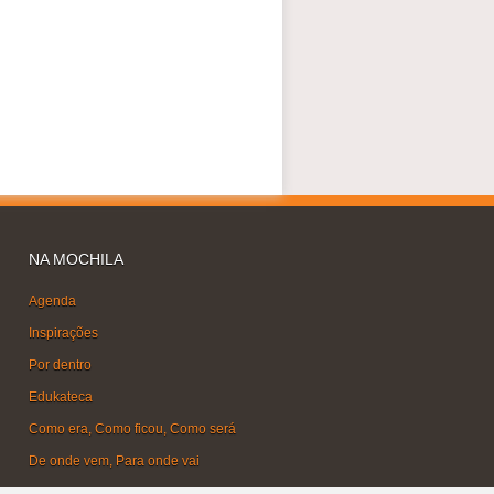
NA MOCHILA
Agenda
Inspirações
Por dentro
Edukateca
Como era, Como ficou, Como será
De onde vem, Para onde vai
Faça acontecer