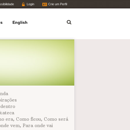
sibilidade
Login
Crie um Perfil
Termo
es
English
nda
pirações
 dentro
kateca
o era, Como ficou, Como será
onde vem, Para onde vai