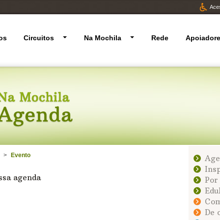
Aces
os
Circuitos
Na Mochila
Rede
Apoiador
>
Evento
Age
Ins
ossa agenda
Por
Edu
Com
De 