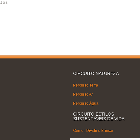
ntos
CIRCUITO NATUREZA
Percurso Terra
Percurso Ar
Percurso Água
CIRCUITO ESTILOS
SUSTENTÁVEIS DE VIDA
Comer, Dividir e Brincar
Turma que Recicla