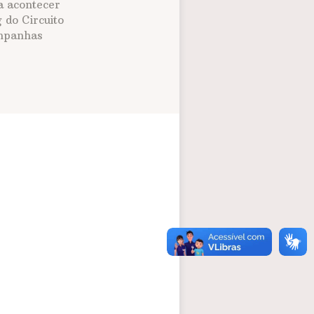
a acontecer
 do Circuito
panhas