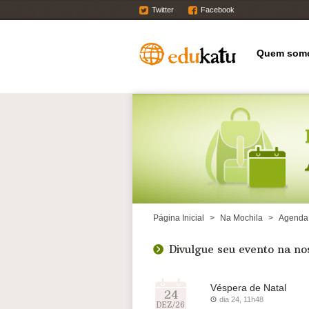
Twitter
Facebook
Quem som
Página Inicial
>
Na Mochila
>
Agenda
Divulgue seu evento na n
Véspera de Natal
24
dia 24, 11h48
DEZ/26