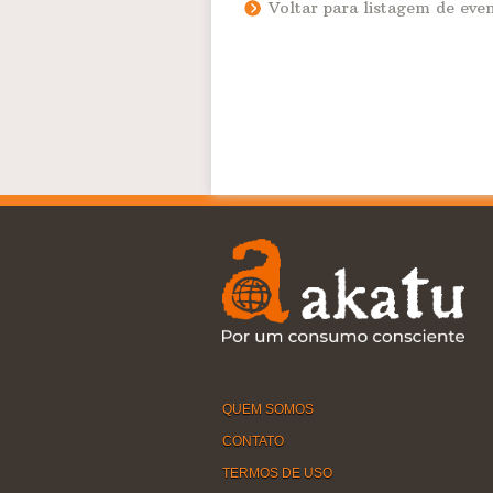
Voltar para listagem de eve
QUEM SOMOS
CONTATO
TERMOS DE USO