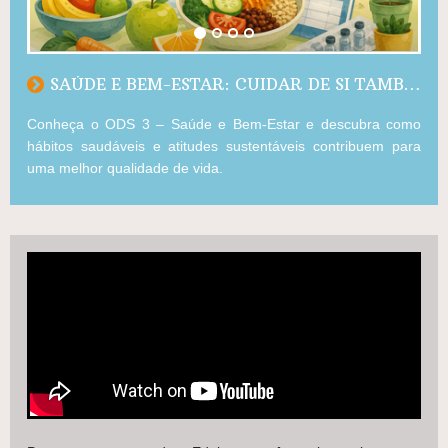
SAÚDE E BEM-ESTAR: CUIDAR DE SI TAMBÉM É CUIDAR DO PLANETA
Conheça o ODS 3 – Saúde e Bem-Estar e descubra como
hábitos saudáveis e atitudes sustentáveis contribuem para
uma melhor qualidade de vida.