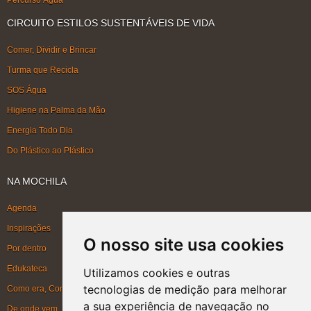
CIRCUITO ESTILOS SUSTENTÁVEIS DE VIDA
Comer, Dividir e Brincar
Turma que Recicla
SOS Água
Higiene na Palma da Mão
Energia Todo Dia
Do Plástico ao Plástico
NA MOCHILA
Agenda
Inspirações
O nosso site usa cookies
Por dentro
Edukateca
Utilizamos cookies e outras
tecnologias de medição para melhorar
Como era, Como ficou, Como será
a sua experiência de navegação no
De onde vem, Para onde vai