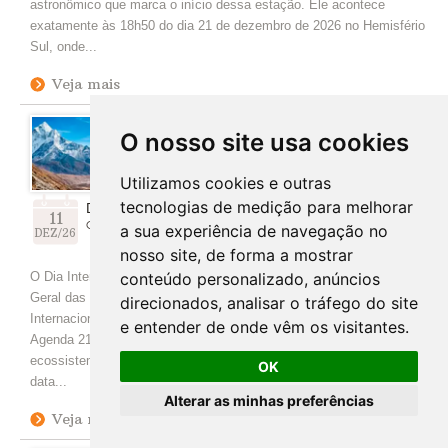
astronômico que marca o início dessa estação. Ele acontece
exatamente às 18h50 do dia 21 de dezembro de 2026 no Hemisfério
Sul, onde...
Veja mais
O nosso site usa cookies
Utilizamos cookies e outras
tecnologias de medição para melhorar
Dia Internacional das Montanhas
11
dia 11/12, 11h42
a sua experiência de navegação no
DEZ/26
nosso site, de forma a mostrar
conteúdo personalizado, anúncios
O Dia Internacional das Montanhas foi instituído pela Assembleia
Geral das Nações Unidas em 2003, após a declaração do Ano
direcionados, analisar o tráfego do site
Internacional das Montanhas em 2002, com base no capítulo 13 da
e entender de onde vêm os visitantes.
Agenda 21, que reconheceu a necessidade de proteger
ecossistemas frágeis e as populações que vivem nas montanhas. A
OK
data...
Alterar as minhas preferências
Veja mais