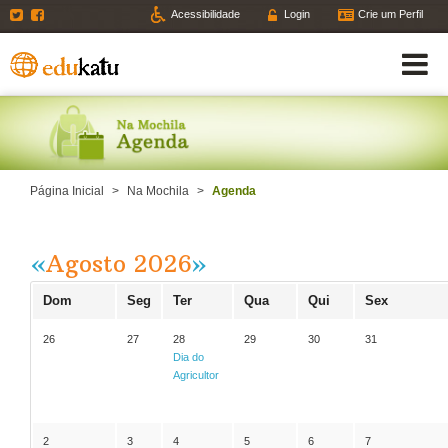
Twitter
Facebook
Acessibilidade
Login
Crie um Perfil
Página Inicial
>
Na Mochila
>
Agenda
«
Agosto 2026
»
Dom
Seg
Ter
Qua
Qui
Sex
26
27
28
29
30
31
Dia do
Agricultor
2
3
4
5
6
7