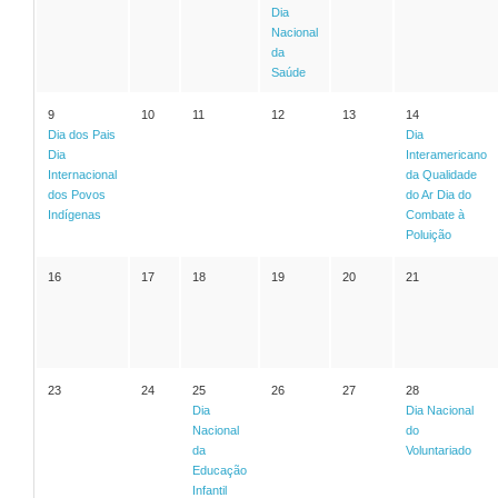
Dia
Nacional
da
Saúde
9
10
11
12
13
14
Dia dos Pais
Dia
Dia
Interamericano
Internacional
da Qualidade
dos Povos
do Ar
Dia do
Indígenas
Combate à
Poluição
16
17
18
19
20
21
23
24
25
26
27
28
Dia
Dia Nacional
Nacional
do
da
Voluntariado
Educação
Infantil