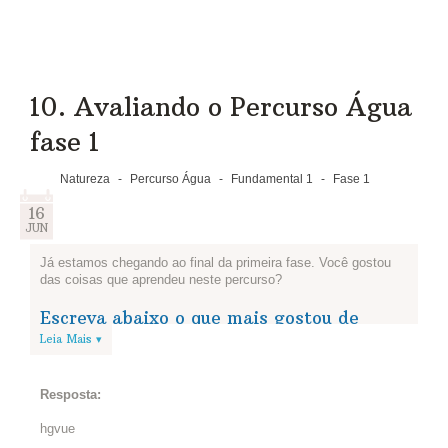
10. Avaliando o Percurso Água
fase 1
Natureza
-
Percurso Água
-
Fundamental 1
-
Fase 1
16
JUN
Já estamos chegando ao final da primeira fase. Você gostou
das coisas que aprendeu neste percurso?
Escreva abaixo o que mais gostou de
aprender sobre o uso consciente da água
Leia Mais ▾
e dos alimentos e o que podemos
melhorar.
Resposta:
hgvue