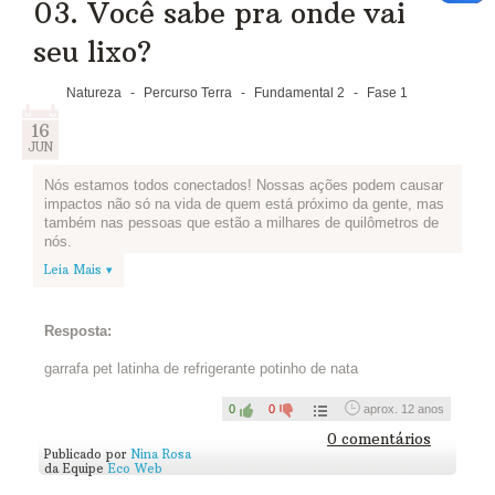
03. Você sabe pra onde vai
seu lixo?
Natureza
-
Percurso Terra
-
Fundamental 2
-
Fase 1
16
JUN
Nós estamos todos conectados! Nossas ações podem causar
impactos não só na vida de quem está próximo da gente, mas
também nas pessoas que estão a milhares de quilômetros de
nós.
Leia Mais ▾
Para minimizar os impactos negativos, é preciso que cada um
faça sua parte e consuma de maneira consciente!
Desafio: Separe os materiais que podem ser reciclados,
Resposta:
durante um dia. Depois, pense em como é possível diminuir a
quantidade de lixo produzido na sua casa. Converse com sua
garrafa pet latinha de refrigerante potinho de nata
família sobre que mudanças vocês podem adotar, juntos vocês
podem ter ótimas ideias.
0
0
aprox. 12 anos
Agora conte pra gente o que vocês pensaram e como irão
0 comentários
fazer para reduzir a quantidade de lixo:
Publicado por
Nina Rosa
da Equipe
Eco Web