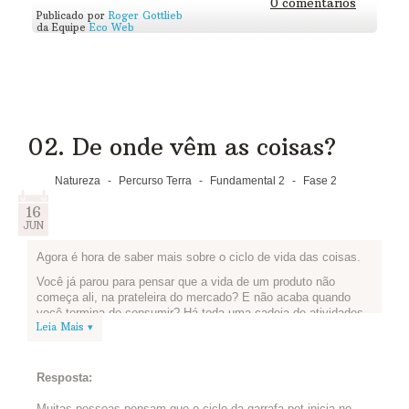
0 comentários
Publicado por
Roger Gottlieb
da Equipe
Eco Web
02. De onde vêm as coisas?
Natureza
-
Percurso Terra
-
Fundamental 2
-
Fase 2
16
JUN
Agora é hora de saber mais sobre o ciclo de vida das coisas.
Você já parou para pensar que a vida de um produto não
começa ali, na prateleira do mercado? E não acaba quando
você termina de consumir? Há toda uma cadeia de atividades
Leia Mais ▾
para que isso aconteça, e todas tem impactos no meio
ambiente e na sociedade. Isso é o que chamamos de ciclo de
vida desse produto. Assista ao vídeo abaixo, produzido pela
Braskem, que te ajuda a entender mais sobre esse conceito.
Resposta:
Em seguida, você e sua equipe devem partir para a pesquisa,
Muitas pessoas pensam que o ciclo da garrafa pet inicia no