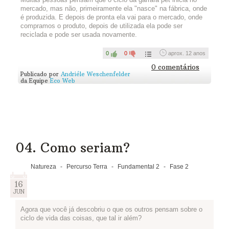
e buscar em sites e livros ou perguntando para seus
mercado, mas não, primeiramente ela "nasce" na fábrica, onde
professores, como funciona o ciclo de vida dos produtos que
é produzida. E depois de pronta ela vai para o mercado, onde
escolheram na atividade anterior - incluindo o balde!
compramos o produto, depois de utilizada ela pode ser
Algumas perguntas podem ajudar a orientar suas buscas: que
reciclada e pode ser usada novamente.
tipo de recurso natural foi utilizado para produzir este produto?
Estes recursos são renováveis ou não renováveis? Este
0
0
aprox. 12 anos
produto tem características mais sustentáveis? Como é a
0 comentários
embalagem para transportar e comercializar este produto? Do
Publicado por
Andriéle Weschenfelder
que a embalagem é feita? Este produto tem uma vida útil
da Equipe
Eco Web
longa? Este produto pode ser reutilizado e transformado em
outra coisa no fim de sua vida útil? Os componentes deste
produto podem ser reciclados? Como deve ser seu descarte
correto?
Façam um esquema simplificado do ciclo de vida de cada
produto - pode ser texto, desenho, história em quadrinhos, foto
04. Como seriam?
- e publiquem aqui:
Assista...
Natureza
-
Percurso Terra
-
Fundamental 2
-
Fase 2
16
JUN
Agora que você já descobriu o que os outros pensam sobre o
ciclo de vida das coisas, que tal ir além?