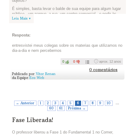
objetos?
É simples, basta levar o balde de sua equipe para algum lugar
público - um parque, a rua, um centro comercial - e pedir às
Leia Mais ▾
pessoas que estiverem ali para escolher um dos objetos e
contar para você como é seu ciclo de vida.
Ou então aprofundar o tema, batendo papo com um
Resposta:
especialista na produção de um dos objetos que vocês
escolheram.
entresvistei meus colegas sobre os materias que utilizamos no
Registre as respostas: vale gravar um vídeo ou fazer um texto
dia-a-dia e nem percebemos
e tirar fotos. As respostas podem te surpreender!
0
0
aprox. 12 anos
Compartilhe conosco sua(s) entrevista(s) publicando no
YouTube e colando o link abaixo(se for vídeo) ou postando
0 comentários
Publicado por
Vitor Renan
abaixo (se for texto e fotos):
da Equipe
Eco Web
Para te inspirar, vale assistir ao trailer do filme vídeo Lixo
Extraordinário, projeto do artista plástico Vik Muniz que mostra
a situação de um dos maiores aterros sanitários do mundo.
Assista...
← Anterior
1
2
3
4
5
6
7
8
9
10
…
60
61
Próxima →
Fase Liberada!
O professor liberou a Fase 1 do Fundamental 1 no Comer,