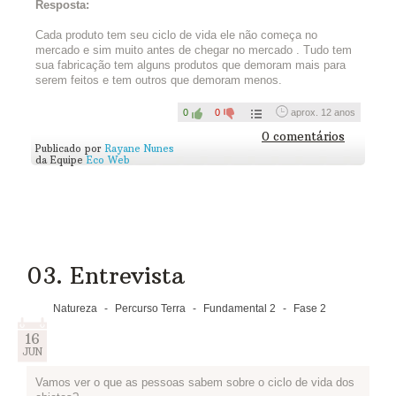
Braskem, que te ajuda a entender mais sobre esse conceito.
Resposta:
Em seguida, você e sua equipe devem partir para a pesquisa,
Cada produto tem seu ciclo de vida ele não começa no
e buscar em sites e livros ou perguntando para seus
mercado e sim muito antes de chegar no mercado . Tudo tem
professores, como funciona o ciclo de vida dos produtos que
sua fabricação tem alguns produtos que demoram mais para
escolheram na atividade anterior - incluindo o balde!
serem feitos e tem outros que demoram menos.
Algumas perguntas podem ajudar a orientar suas buscas: que
tipo de recurso natural foi utilizado para produzir este produto?
0
0
aprox. 12 anos
Estes recursos são renováveis ou não renováveis? Este
0 comentários
produto tem características mais sustentáveis? Como é a
Publicado por
Rayane Nunes
embalagem para transportar e comercializar este produto? Do
da Equipe
Eco Web
que a embalagem é feita? Este produto tem uma vida útil
longa? Este produto pode ser reutilizado e transformado em
outra coisa no fim de sua vida útil? Os componentes deste
produto podem ser reciclados? Como deve ser seu descarte
correto?
Façam um esquema simplificado do ciclo de vida de cada
03. Entrevista
produto - pode ser texto, desenho, história em quadrinhos, foto
- e publiquem aqui:
Natureza
-
Percurso Terra
-
Fundamental 2
-
Fase 2
Assista...
16
JUN
Vamos ver o que as pessoas sabem sobre o ciclo de vida dos