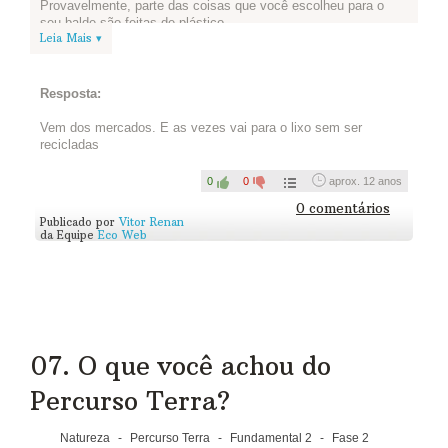
Provavelmente, parte das coisas que você escolheu para o
seu balde são feitas de plástico.
Leia Mais ▾
Mas nem sempre foi assim: o plástico como conhecemos hoje
tem menos de um século. O que nos leva à pergunta dessa
atividade: Se essas coisas não fossem de plástico, como
Resposta:
seriam? O que mudaria? Como embalaríamos as coisas?
Assista ao vídeo abaixo para entender melhor. Vale também
Vem dos mercados. E as vezes vai para o lixo sem ser
pesquisar, usar sua criatividade e responder em texto ou em
recicladas
desenho, como você preferir. Publique sua resposta abaixo:
0
0
aprox. 12 anos
Assista...
0 comentários
Publicado por
Vitor Renan
da Equipe
Eco Web
07. O que você achou do
Percurso Terra?
Natureza
-
Percurso Terra
-
Fundamental 2
-
Fase 2