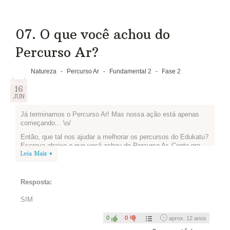
07. O que você achou do
Percurso Ar?
Natureza
-
Percurso Ar
-
Fundamental 2
-
Fase 2
16
JUN
Já terminamos o Percurso Ar! Mas nossa ação está apenas
começando... \o/
Então, que tal nos ajudar a melhorar os percursos do Edukatu?
Escreva abaixo o que você achou do Percurso Ar. Conte pra
Leia Mais ▾
gente o que você aprendeu, o que gostou mais e o que
podemos melhorar para os próximos percursos. Vamos lá?
Resposta:
SIM
0
0
aprox. 12 anos