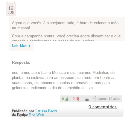
16
JUN
Agora que vocês já planejaram tudo, é hora de colocar a mão
na massa!
Com a campanha pronta, você precisa agora disseminar o que
aprendeu, fortalecendo as ações do seu projeto.
Leia Mais ▾
Poste abaixo uma foto que demonstre como sua equipe
executou a campanha ou o link para um vídeo de vocês em
ação. Se quiser, poste também um texto contando pra gente o
Resposta:
que achou de fazer uma campanha.
nós fomos até o bairro Monaco e distribuimos Mudinhas de
plantas na ciclovia para as pessoas plantarem em frente as
suas casas, distribuimos sacolas retornavél e imas para
geladeiras indicando o dia do caminhão de lixo
0
0
aprox. 12 anos
0 comentários
Publicado por
Larissa Packs
da Equipe
Eco Web