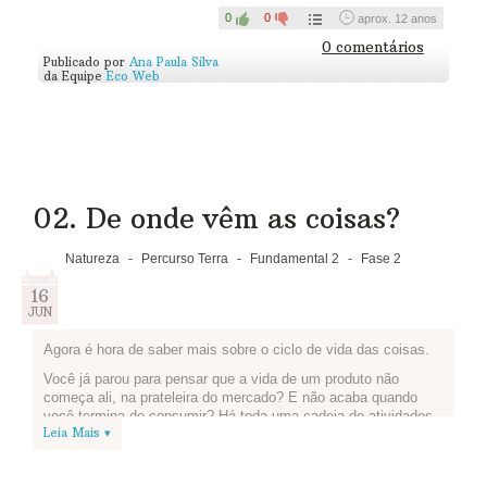
0
0
aprox. 12 anos
0 comentários
Publicado por
Ana Paula Silva
da Equipe
Eco Web
02. De onde vêm as coisas?
Natureza
-
Percurso Terra
-
Fundamental 2
-
Fase 2
16
JUN
Agora é hora de saber mais sobre o ciclo de vida das coisas.
Você já parou para pensar que a vida de um produto não
começa ali, na prateleira do mercado? E não acaba quando
você termina de consumir? Há toda uma cadeia de atividades
Leia Mais ▾
para que isso aconteça, e todas tem impactos no meio
ambiente e na sociedade. Isso é o que chamamos de ciclo de
vida desse produto. Assista ao vídeo abaixo, produzido pela