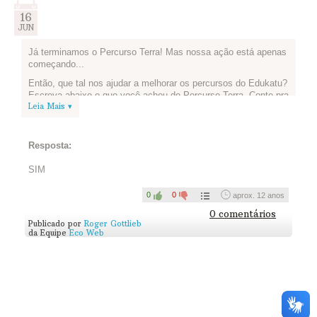
16
JUN
Já terminamos o Percurso Terra! Mas nossa ação está apenas
começando...
Então, que tal nos ajudar a melhorar os percursos do Edukatu?
Escreva abaixo o que você achou do Percurso Terra. Conte pra
Leia Mais ▾
gente o que você aprendeu, o que gostou mais e o que
podemos melhorar para os próximos percursos. Vamos lá?
Resposta:
SIM
0
0
aprox. 12 anos
0 comentários
Publicado por
Roger Gottlieb
da Equipe
Eco Web