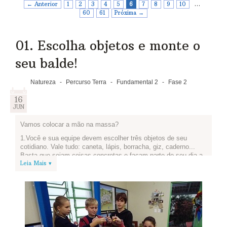
← Anterior
1
2
3
4
5
6
7
8
9
10
…
60
61
Próxima →
01. Escolha objetos e monte o
seu balde!
Natureza
-
Percurso Terra
-
Fundamental 2
-
Fase 2
16
JUN
Vamos colocar a mão na massa?
1.Você e sua equipe devem escolher três objetos de seu
cotidiano. Vale tudo: caneta, lápis, borracha, giz, caderno...
Basta que sejam coisas concretas e façam parte do seu dia a
Leia Mais ▾
dia. Coloque-as dentro de um balde, que vai guardar esses
objetos até o fim das atividades.
2.Agora, vamos enfeitar o balde? Vale colagem, pintura,
etiquetar, grafite... fica a critério de vocês como personalizar o
seu projeto.
Terminou? Tire uma foto e publique aqui pra gente ver como
ficou!