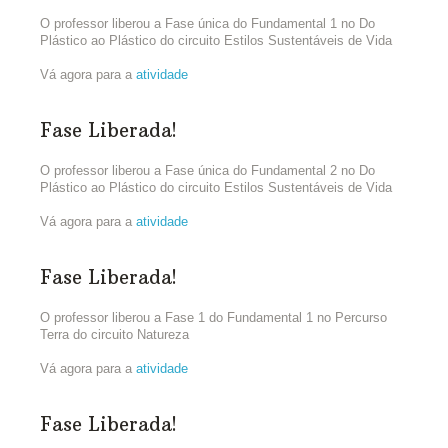
Agora que você já sabe mais sobre os desafios para
O professor liberou a Fase única do Fundamental 1 no Do
administrar bem nossos recursos hídricos, reúna sua equipe e
Plástico ao Plástico do circuito Estilos Sustentáveis de Vida
prepare um texto coletivo falando da importância de iniciativas
como essa para estimular o debate público sobre o tema.
Vá agora para a
atividade
Fase Liberada!
O professor liberou a Fase única do Fundamental 2 no Do
Plástico ao Plástico do circuito Estilos Sustentáveis de Vida
Vá agora para a
atividade
Fase Liberada!
O professor liberou a Fase 1 do Fundamental 1 no Percurso
Terra do circuito Natureza
Vá agora para a
atividade
Fase Liberada!