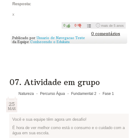
Para garantir o direito à água e à alimentação para todos,
Resposta:
precisamos mudar nossa forma de produzir e consumir
alimentos.
x
Quando jogamos fora alimentos estamos jogando também tudo
o que foi utilizado em seu processo produtivo, inclusive água!
0
0
mais de 5 anos
No Brasil cerca de 1/3 dos alimentos comprados vão direto
0 comentários
Publicado por
Usuario de Navegacao Teste
para o lixo!
da Equipe
Conhecendo o Edukatu
E você? Que atitudes você e sua família podem fazer em casa
para diminuir o desperdício de alimentos?
Escreva no quadro abaixo:
07. Atividade em grupo
Natureza
-
Percurso Água
-
Fundamental 2
-
Fase 1
25
MAR
Você e sua equipe têm agora um desafio!
É hora de ver melhor como está o consumo e o cuidado com a
água em sua escola.