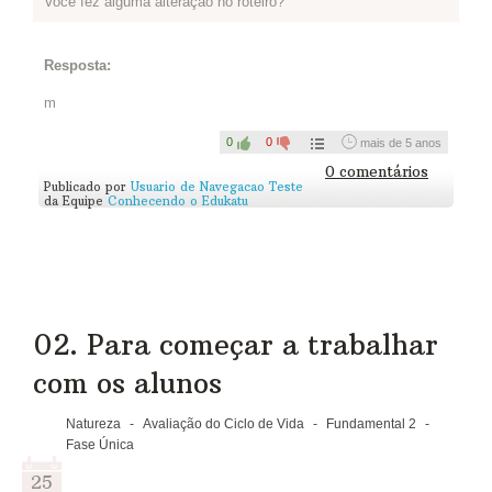
Você fez alguma alteração no roteiro?
Resposta:
m
0
0
mais de 5 anos
0 comentários
Publicado por
Usuario de Navegacao Teste
da Equipe
Conhecendo o Edukatu
02. Para começar a trabalhar
com os alunos
Natureza
-
Avaliação do Ciclo de Vida
-
Fundamental 2
-
Fase Única
25