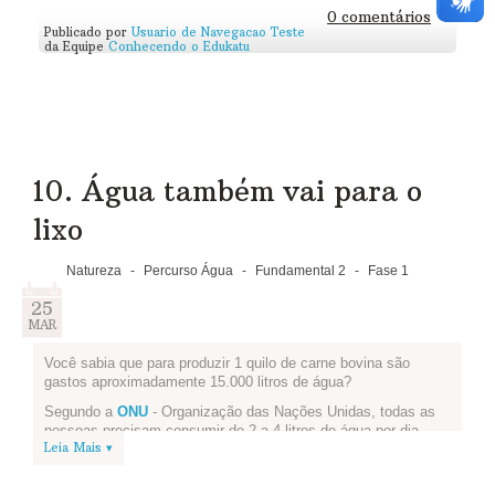
-Escolham ou criem uma receita com este alimento e testem
0 comentários
Publicado por
Usuario de Navegacao Teste
para ver se fica boa.
da Equipe
Conhecendo o Edukatu
-Se for possível fotografem ou gravem um vídeo de vocês
produzindo a receita e postem tudo aqui, junto com a receita.
Assim teremos ideias de todo o Brasil para o uso integral dos
alimentos!
Vale conhecer as dicas do
Banco de Alimentos
sobre como
não desperdiçar comida usando os alimentos integralmente.
10. Água também vai para o
Assista...
lixo
Natureza
-
Percurso Água
-
Fundamental 2
-
Fase 1
25
MAR
Você sabia que para produzir 1 quilo de carne bovina são
gastos aproximadamente 15.000 litros de água?
Segundo a
ONU
- Organização das Nações Unidas, todas as
pessoas precisam consumir de 2 a 4 litros de água por dia,
Leia Mais ▾
mas necessitam de 2.000 a 5.000 litros de água para produzir
os alimentos que consomem diariamente.