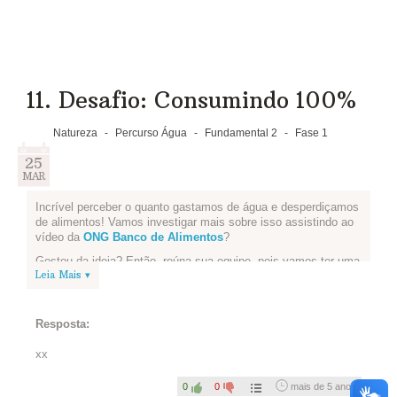
11. Desafio: Consumindo 100%
Natureza
-
Percurso Água
-
Fundamental 2
-
Fase 1
25
MAR
Incrível perceber o quanto gastamos de água e desperdiçamos
de alimentos! Vamos investigar mais sobre isso assistindo ao
vídeo da
ONG Banco de Alimentos
?
Gostou da ideia? Então, reúna sua equipe, pois vamos ter uma
Leia Mais ▾
experiência culinária!
-Vocês devem procurar um alimento comum na região de
vocês. Ele deve fazer parte da alimentação cotidiana, mas
Resposta:
muitas vezes é desperdiçado por não ser integralmente usado
ou porque parte dele não é vista como própria para consumo.
xx
-Converse com cozinheiras, mães e nutricionistas para saber
como vocês poderiam utilizar esse alimento por inteiro.
0
0
mais de 5 anos