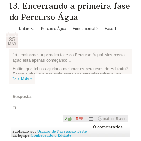
13. Encerrando a primeira fase
do Percurso Água
Natureza
-
Percurso Água
-
Fundamental 2
-
Fase 1
25
MAR
Já terminamos a primeira fase do Percurso Água! Mas nossa
ação está apenas começando...
Então, que tal nos ajudar a melhorar os percursos do Edukatu?
Escreva abaixo o que mais gostou de aprender sobre o uso
Leia Mais ▾
consciente da água e dos alimentos e o que podemos
melhorar.
Resposta:
m
0
0
mais de 5 anos
0 comentários
Publicado por
Usuario de Navegacao Teste
da Equipe
Conhecendo o Edukatu