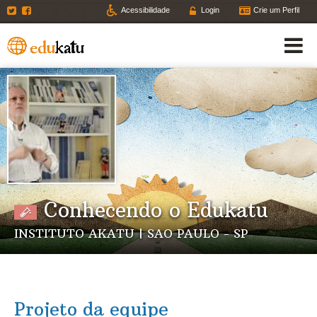
Twitter
Facebook
Acessibilidade
Login
Crie um Perfil
Conhecendo o Edukatu
INSTITUTO AKATU | SAO PAULO - SP
Projeto da equipe