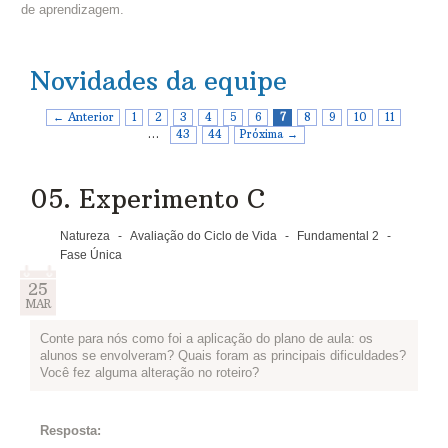
de aprendizagem.
Novidades da equipe
← Anterior
1
2
3
4
5
6
7
8
9
10
11
…
43
44
Próxima →
05. Experimento C
Natureza
-
Avaliação do Ciclo de Vida
-
Fundamental 2
-
Fase Única
25
MAR
Conte para nós como foi a aplicação do plano de aula: os
alunos se envolveram? Quais foram as principais dificuldades?
Você fez alguma alteração no roteiro?
Resposta: