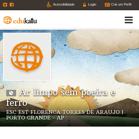
Twitter
Facebook
Acessibilidade
Login
Crie um Perfil
Ar limpo sem poeira e
ferro
ESC EST FLORENCA TORRES DE ARAUJO |
PORTO GRANDE - AP