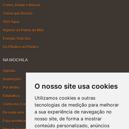
Comer, Dividir e Brincar
Turma que Recicla
SOS Água
Higiene na Palma da Mão
Energia Todo Dia
Do Plástico ao Plástico
NA MOCHILA
Agenda
Inspirações
O nosso site usa cookies
Por dentro
Edukateca
Utilizamos cookies e outras
tecnologias de medição para melhorar
Como era, Como ficou, Como será
a sua experiência de navegação no
De onde vem, Para onde vai
nosso site, de forma a mostrar
Faça acontecer
conteúdo personalizado, anúncios