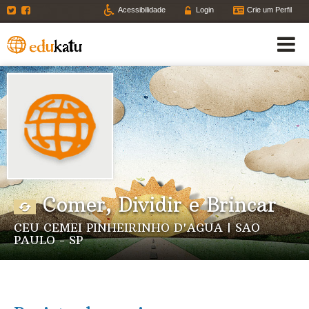
Twitter
Facebook
Acessibilidade
Login
Crie um Perfil
Comer, Dividir e Brincar
CEU CEMEI PINHEIRINHO D'AGUA | SAO
PAULO - SP