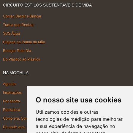
CIRCUITO ESTILOS SUSTENTÁVEIS DE VIDA
Comer, Dividir e Brincar
Turma que Recicla
SOS Água
Higiene na Palma da Mão
Energia Todo Dia
Do Plástico ao Plástico
NA MOCHILA
Agenda
Inspirações
O nosso site usa cookies
Por dentro
Edukateca
Utilizamos cookies e outras
tecnologias de medição para melhorar
Como era, Como ficou, Como será
a sua experiência de navegação no
De onde vem, Para onde vai