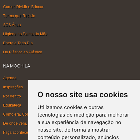
Comer, Dividir e Brincar
Turma que Recicla
SOS Água
Higiene na Palma da Mão
Energia Todo Dia
Do Plástico ao Plástico
NA MOCHILA
Agenda
Inspirações
O nosso site usa cookies
Por dentro
Edukateca
Utilizamos cookies e outras
tecnologias de medição para melhorar
Como era, Como ficou, Como será
a sua experiência de navegação no
De onde vem, Para onde vai
nosso site, de forma a mostrar
Faça acontecer
conteúdo personalizado, anúncios