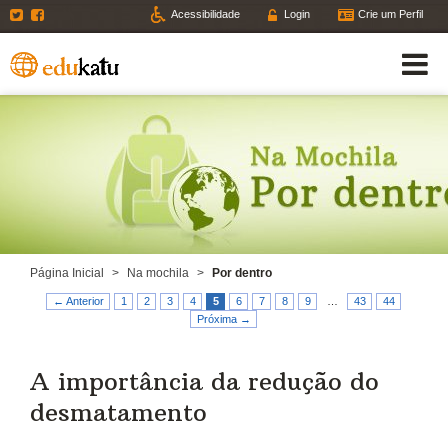
Twitter
Facebook
Acessibilidade
Login
Crie um Perfil
Página Inicial
>
Na mochila
>
Por dentro
← Anterior
1
2
3
4
5
6
7
8
9
…
43
44
Próxima →
A importância da redução do
desmatamento