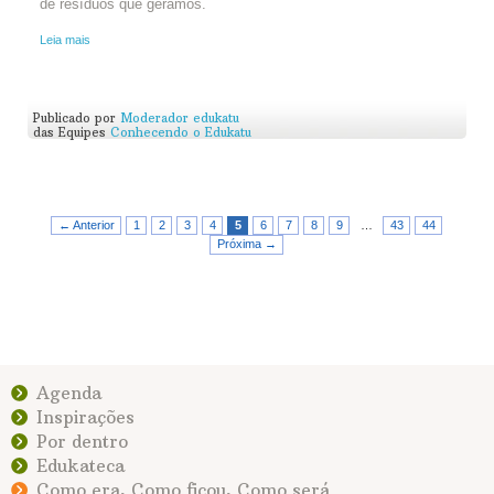
de resíduos que geramos.
Leia mais
Publicado por
Moderador edukatu
das Equipes
Conhecendo o Edukatu
← Anterior
1
2
3
4
5
6
7
8
9
…
43
44
Próxima →
Agenda
Inspirações
Por dentro
Edukateca
Como era, Como ficou, Como será