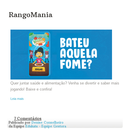
RangoMania
Quer juntar saúde e alimentação? Venha se divertir e saber mais
jogando! Baixe e confira!
Leia mais
7 Comentários
Publicado por
Denise Conselheiro
da Equipe
Edukatu - Equipe Gestora