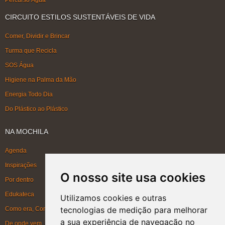
Percurso Água
CIRCUITO ESTILOS SUSTENTÁVEIS DE VIDA
Comer, Dividir e Brincar
Turma que Recicla
SOS Água
Higiene na Palma da Mão
Energia Todo Dia
Do Plástico ao Plástico
NA MOCHILA
Agenda
Inspirações
O nosso site usa cookies
Por dentro
Edukateca
Utilizamos cookies e outras
tecnologias de medição para melhorar
Como era, Como ficou, Como será
a sua experiência de navegação no
De onde vem, Para onde vai