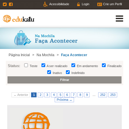
Twitter
Facebook
Acessibilidade
Login
Crie um Perfil
Página Inicial
>
Na Mochila
>
Faça Acontecer
Status:
Teste
A ser realizado
Em andamento
Finalizado
Inativo
Indefinido
← Anterior
1
2
3
4
5
6
7
8
9
…
252
253
Próxima →