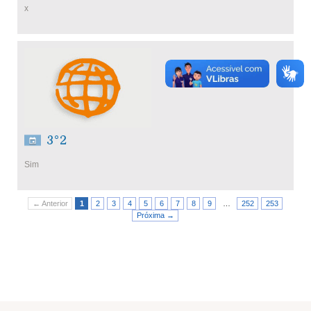
x
3°2
Sim
← Anterior
1
2
3
4
5
6
7
8
9
…
252
253
Próxima →