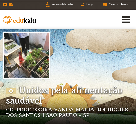
Twitter
Facebook
Acessibilidade
Login
Crie um Perfil
Unidos pela alimentação
saudável
CEI PROFESSORA VANDA MARIA RODRIGUES
DOS SANTOS | SAO PAULO - SP