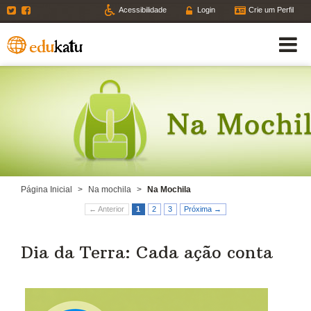
Twitter
Facebook
Acessibilidade
Login
Crie um Perfil
Página Inicial
>
Na mochila
>
Na Mochila
← Anterior
1
2
3
Próxima →
Dia da Terra: Cada ação conta