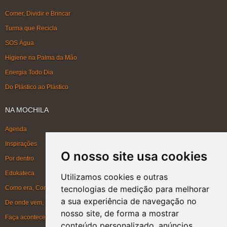
Comer, Dividir e Brincar
Turma que Recicla
SOS Água
Higiene na Palma da Mão
Energia Todo Dia
Do Plástico ao Plástico
NA MOCHILA
Agenda
Inspirações
O nosso site usa cookies
Por dentro
Edukateca
Utilizamos cookies e outras
tecnologias de medição para melhorar
Como era, Como ficou, Como será
a sua experiência de navegação no
De onde vem, Para onde vai
nosso site, de forma a mostrar
Faça acontecer
conteúdo personalizado, anúncios