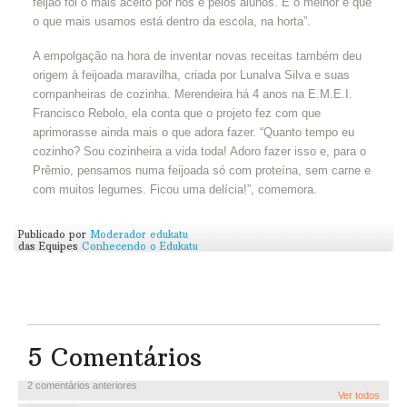
feijão foi o mais aceito por nós e pelos alunos. E o melhor é que
o que mais usamos está dentro da escola, na horta”.
A empolgação na hora de inventar novas receitas também deu
origem à feijoada maravilha, criada por Lunalva Silva e suas
companheiras de cozinha. Merendeira há 4 anos na E.M.E.I.
Francisco Rebolo, ela conta que o projeto fez com que
aprimorasse ainda mais o que adora fazer. “Quanto tempo eu
cozinho? Sou cozinheira a vida toda! Adoro fazer isso e, para o
Prêmio, pensamos numa feijoada só com proteína, sem carne e
com muitos legumes. Ficou uma delícia!”, comemora.
Publicado por
Moderador edukatu
das Equipes
Conhecendo o Edukatu
5 Comentários
2 comentários anteriores
Ver todos