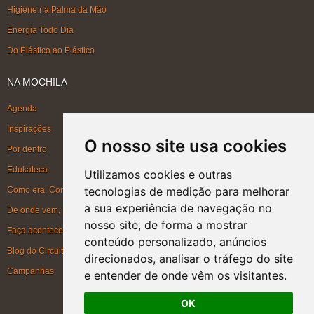
Higiene na Palma da Mão
Energia Todo Dia
Do Plástico ao Plástico
NA MOCHILA
Agenda
Inspirações
O nosso site usa cookies
Por dentro
Edukateca
Utilizamos cookies e outras
tecnologias de medição para melhorar
Como era, Como ficou, Como será
a sua experiência de navegação no
De onde vem, Para onde vai
nosso site, de forma a mostrar
Faça acontecer
conteúdo personalizado, anúncios
Blog do Circuito
direcionados, analisar o tráfego do site
Campanhas
e entender de onde vêm os visitantes.
OK