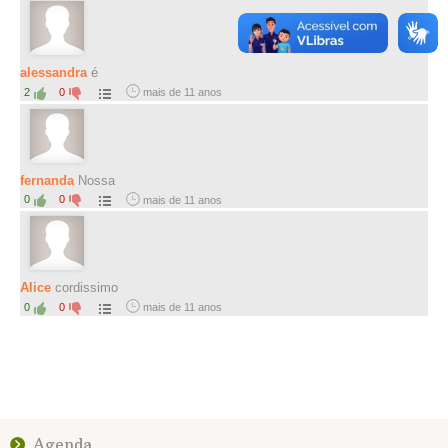
alessandra
é
2
0
mais de 11 anos
fernanda
Nossa
0
0
mais de 11 anos
Alice
cordissimo
0
0
mais de 11 anos
Agenda