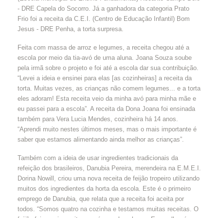
- DRE Capela do Socorro. Já a ganhadora da categoria Prato
Frio foi a receita da C.E.I. (Centro de Educação Infantil) Bom
Jesus - DRE Penha, a torta surpresa.
Feita com massa de arroz e legumes, a receita chegou até a
escola por meio da tia-avó de uma aluna. Joana Souza soube
pela irmã sobre o projeto e foi até a escola dar sua contribuição.
“Levei a ideia e ensinei para elas [as cozinheiras] a receita da
torta. Muitas vezes, as crianças não comem legumes... e a torta
eles adoram! Esta receita veio da minha avó para minha mãe e
eu passei para a escola”. A receita da Dona Joana foi ensinada
também para Vera Lucia Mendes, cozinheira há 14 anos.
“Aprendi muito nestes últimos meses, mas o mais importante é
saber que estamos alimentando ainda melhor as crianças”.
Também com a ideia de usar ingredientes tradicionais da
refeição dos brasileiros, Danubia Pereira, merendeira na E.M.E.I.
Dorina Nowill, criou uma nova receita de feijão tropeiro utilizando
muitos dos ingredientes da horta da escola. Este é o primeiro
emprego de Danubia, que relata que a receita foi aceita por
todos. “Somos quatro na cozinha e testamos muitas receitas. O