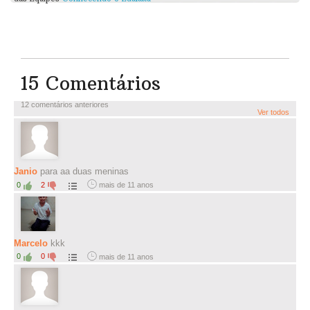
15 Comentários
12 comentários anteriores
Ver todos
Janio
para aa duas meninas
0
2
mais de 11 anos
Marcelo
kkk
0
0
mais de 11 anos