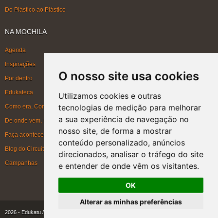
Do Plástico ao Plástico
NA MOCHILA
Agenda
Inspirações
O nosso site usa cookies
Por dentro
Edukateca
Utilizamos cookies e outras
tecnologias de medição para melhorar
Como era, Como ficou, Como será
a sua experiência de navegação no
De onde vem, Para onde vai
nosso site, de forma a mostrar
Faça acontecer
conteúdo personalizado, anúncios
Blog do Circuito
direcionados, analisar o tráfego do site
Campanhas
e entender de onde vêm os visitantes.
OK
Alterar as minhas preferências
2026 - Edukatu / Instituto Akatu
|
Alguns direitos reservados