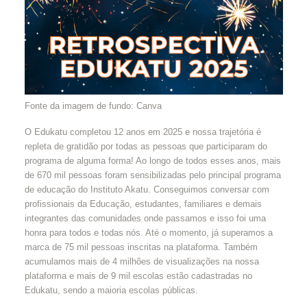
Fonte da imagem de fundo: Canva
O Edukatu completou 12 anos em 2025 e nossa trajetória é
repleta de gratidão por todas as pessoas que participaram do
programa de alguma forma! Ao longo de todos esses anos, mais
de 670 mil pessoas foram sensibilizadas pelo principal programa
de educação do Instituto Akatu. Conseguimos conversar com
profissionais da Educação, estudantes, familiares e demais
integrantes das comunidades onde passamos e isso foi uma
honra para todos e todas nós. Até o momento, já superamos a
marca de 75 mil pessoas inscritas na plataforma. Também
acumulamos mais de 4 milhões de visualizações na nossa
plataforma e mais de 9 mil escolas estão cadastradas no
Edukatu, sendo a maioria escolas públicas.