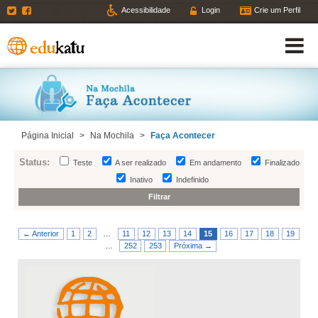
Twitter
Facebook
Acessibilidade
Login
Crie um Perfil
Página Inicial
>
Na Mochila
>
Faça Acontecer
Status:
Teste
A ser realizado
Em andamento
Finalizado
Inativo
Indefinido
← Anterior
1
2
…
11
12
13
14
15
16
17
18
19
…
252
253
Próxima →