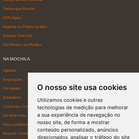
Comer, Dividir e Brincar
Turma que Recicla
SOS Água
Higiene na Palma da Mão
Energia Todo Dia
Do Plástico ao Plástico
NA MOCHILA
Agenda
Inspirações
O nosso site usa cookies
Por dentro
Edukateca
Utilizamos cookies e outras
tecnologias de medição para melhorar
Como era, Como ficou, Como será
a sua experiência de navegação no
De onde vem, Para onde vai
nosso site, de forma a mostrar
Faça acontecer
conteúdo personalizado, anúncios
Blog do Circuito
direcionados, analisar o tráfego do site