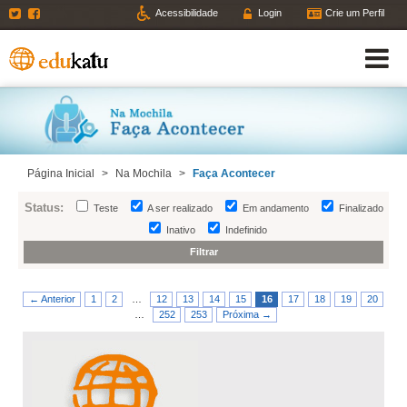
Twitter
Facebook
Acessibilidade
Login
Crie um Perfil
Página Inicial
>
Na Mochila
>
Faça Acontecer
Status:
Teste
A ser realizado
Em andamento
Finalizado
Inativo
Indefinido
← Anterior
1
2
…
12
13
14
15
16
17
18
19
20
…
252
253
Próxima →