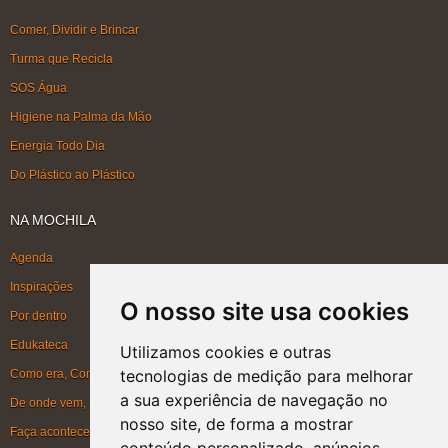
Comer, Dividir e Brincar
Turma que Recicla
SOS Água
Higiene na Palma da Mão
Energia Todo Dia
Do Plástico ao Plástico
NA MOCHILA
Agenda
Inspirações
O nosso site usa cookies
Por dentro
Edukateca
Utilizamos cookies e outras
tecnologias de medição para melhorar
Como era, Como ficou, Como será
a sua experiência de navegação no
De onde vem, Para onde vai
nosso site, de forma a mostrar
Faça acontecer
conteúdo personalizado, anúncios